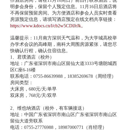
作酒店房间，请在11月16周日）前自行联系酒店，说
明参会身份，保留个人预定信息。11月16日后酒店将
不再保留预留房间。为方便酒店和参会人员实时查看
房源预定信息，请填写酒店预定在线文档共享链接：
https://www.kdocs.cn/l/cb2w5CDlJrJk。
温馨提示：11月南方深圳天气温和，为大学城高校举
办学术会议的高峰期，南科大周围房源紧张，请您尽
快确认行程，确认住宿信息。
1、君璞酒店（校外）
地址：广东省深圳市南山区留仙大道3333号塘朗城西
区C座6-16楼
联系电话：0755-86639988，18385269678（周经理）
房间类型：
大床房，680元/天/单早
双床房，768元/天/双早
2、维也纳酒店（校外，有车辆接送）
地址：中国广东省深圳市南山区广东省深圳市南山区
留仙大道旁联系
电话：0755-27776988，18987000771（肖经理）