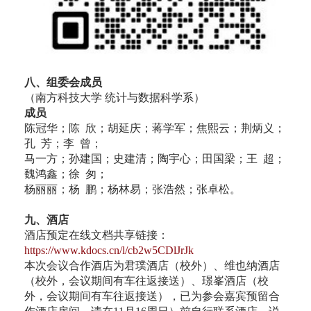
八、组委会成员
（南方科技大学 统计与数据科学系）
成员
陈冠华；陈 欣；胡延庆；蒋学军；焦熙云；荆炳义；
孔 芳；李 曾；
马一方；孙建国；史建清；陶宇心；田国梁；王 超；
魏鸿鑫；徐 匆；
杨丽丽；杨 鹏；杨林易；张浩然；张卓松。
九、
酒店
酒店预定在线文档共享链接：
https://www.kdocs.cn/l/cb2w5CDlJrJk
本次会议合作酒店为君璞酒店（校外）、维也纳酒店
（校外，会议期间有车往返接送）、璟峯酒店（校
外，会议期间有车往返接送），已为参会嘉宾预留合