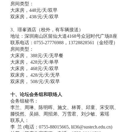
房间类型：
大床房，448元/天/双早
双床房，438/元/天/双早
3、璟峯酒店（校外，有车辆接送）
地址：深圳南山区留仙大道4168号众冠时代广场B座
联系电话：0755-27776988，13728828561（金经理）
房间类型：
大床房， 388元/天/无早餐
大床房， 428元/天/单早
大床房， 468元/天/双早
双床房， 428/元/天/无早
双床房， 508/元/天/双早
十、论坛会务组和联络人
会务组秘书：
李兰、周琳、陈明晖、施文、林菁、邱童、宋安琪、
滕悦然、吴娟、周招弟、万雪君、刘少敏、索瑶
联系人：
李 兰 (电话：0755-88015665, lil36@sustech.edu.cn)