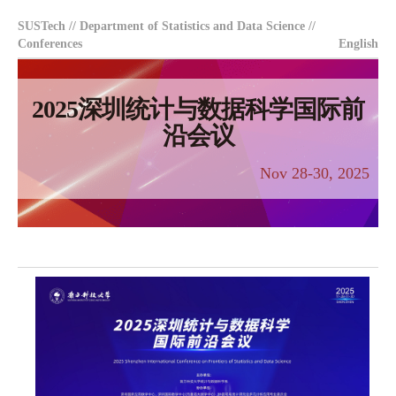
SUSTech
//
Department of Statistics and Data Science
//
Conferences
English
2025深圳统计与数据科学国际前
沿会议
Nov 28-30, 2025