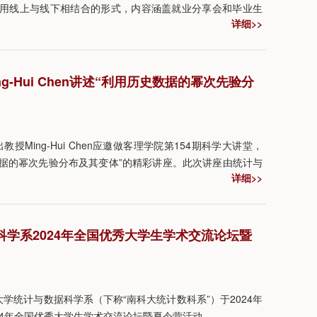
采用线上与线下相结合的形式，内容涵盖就业分享会和毕业生
详细>>
的毕业生围绕就业类型、面试经验、职业选择、学业规划等方
答了在场观众的诸多问题，现场气氛热烈。
ng-Hui Chen讲述“利用历史数据的幂次先验分
授Ming-Hui Chen应邀做客理学院第154期科学大讲堂，
数据的幂次先验分布及其变体”的精彩讲座。此次讲座由统计与
详细>>
启满主持。
学系2024年全国优秀大学生学术交流论坛暨
学统计与数据科学系（下称“南科大统计数科系”）于2024年
024年全国优秀大学生学术交流论坛暨夏令营活动。