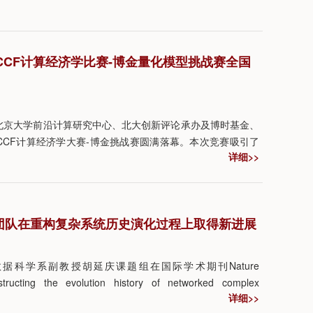
享统计学者的工作及风范。
CF计算经济学比赛-博金量化模型挑战赛全国
北京大学前沿计算研究中心、北大创新评论承办及博时基金、
CCF计算经济学大赛-博金挑战赛圆满落幕。本次竞赛吸引了
详细>>
大学等高校和企业的近千支队伍参赛。经过激烈的角逐，博金
战赛各产生六支优胜队伍。
庆团队在重构复杂系统历史演化过程上取得新进展
据科学系副教授胡延庆课题组在国际学术期刊Nature
cting the evolution history of networked complex
详细>>
。该研究使用机器学习方法，能够高精确度地重构可网络化复杂系