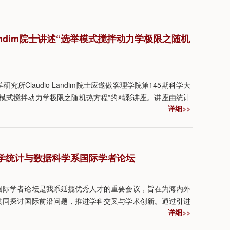
低于随机猜测的算法，对于足够大的网络可以得到高质量解。
生态系统进化等问题提供新研究方法。
 Landim院士讲述“选举模式搅拌动力学极限之随机
所Claudio Landim院士应邀做客理学院第145期科学大
举模式搅拌动力学极限之随机热方程”的精彩讲座。讲座由统计
详细>>
邵启满主持。
技大学统计与数据科学系国际学者论坛
国际学者论坛是我系延揽优秀人才的重要会议，旨在为海内外
共同探讨国际前沿问题，推进学科交叉与学术创新。通过引进
详细>>
数据科学一流学科的建设。统计与数据科学系诚邀海内外优秀