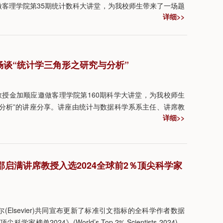
做客理学院第35期统计数科大讲堂，为我校师生带来了一场题
详细>>
型的协同与演化”的精彩讲座。此次讲座由统计与数据科学系副
吸引了众多师生的关注和参与。
授畅谈“统计学三角形之研究与分析”
教授金加顺应邀做客理学院第160期科学大讲堂，为我校师生
与分析”的讲座分享。讲座由统计与数据科学系系主任、讲席教
详细>>
启满讲席教授入选2024全球前2％顶尖科学家
Elsevier)共同宣布更新了标准引文指标的全科学作者数据
单2024》(World’s Top 2% Scientists 2024)。