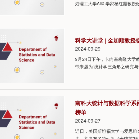
港理工大学AI科学家杨红霞教授
为“AGI中的基础模型和专用模
系主任、讲席教授荆炳义主持，
科学大讲堂 | 金加顺教
2024-09-29
9月24日下午，卡内基梅隆大学
带来题为“统计学三角形之研究
授邵启满主持。
南科大统计与数据科学系邵
榜单
2024-09-27
近日，美国斯坦福大学与爱思唯尔(
库，并发布了第七版《全球前2%顶尖科学家榜