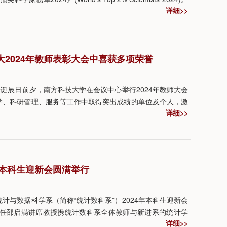
详细>>
引用数据进行深入分析，利用包括被引数（区分自引和他引）、H
composite score，C-score），从全球近700万名科
。
2024年教师表彰大会中喜获多项荣誉
”孔子诞辰日前夕，南方科技大学在会议中心举行2024年教师大会
学、科研管理、服务等工作中取得突出成绩的单位及个人，激
详细>>
以中国式现代化全面推进强国建设、民族复兴伟业而不懈奋
获得多项表彰：徐匆获“教学奖”，李曾获“优秀书院导师奖”，
师奖”，统计与数据科学系获“发展贡献奖”。
年本科生迎新会圆满举行
学统计与数据科学系（简称“统计数科系”）2024年本科生迎新会
系主任邵启满讲席教授携统计数科系全体教师与新进系的统计学
详细>>
业的本科生见面，活动由陶宇心助理教授主持。