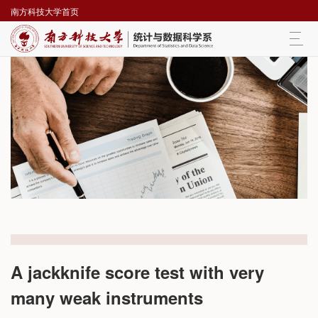
南方科技大学首页
Togg
navi
A jackknife score test with very
many weak instruments